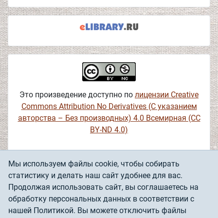
Это произведение доступно по
лицензии Creative
Commons Attribution No Derivatives (С указанием
авторства – Без производных) 4.0 Всемирная (CC
BY-ND 4.0)
Мы используем файлы cookie, чтобы собирать
статистику и делать наш сайт удобнее для вас.
Продолжая использовать сайт, вы соглашаетесь на
Институт мировой литературы им. А.М.
обработку персональных данных в соответствии с
Политика
Горького Российской академии наук
нашей Политикой. Вы можете отключить файлы
использования
(ИМЛИ РАН)