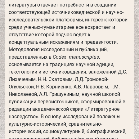
литературы отвечает потребности в создании
соответствующей источниковедческой и научно-
исследовательской платформы, интерес к которой
среди ученых-гуманитариев все возрастает и
отсутствие которой подчас ведет к
концептуальным искажениям и предвзятости.
Методология исследований и публикаций,
представленных в
Codex manuscriptus
,
основывается на традициях научной эдиции,
текстологии и источниковедения, заложенной Д.С.
Лихачевым, Н.Н. Скатовым, Л.Д.Громовой-
Опульской, Н.В. Корниенко, А.В. Лавровым, Т.М.
Николаевой, А.Л. Гришуниным; научной школой
публикации первоисточников, сформированной в
редакции академической серии «Литературное
наследство». В основу исследований положены
культурно-исторический¸ сравнительно-
исторический, социокультурный, биографический,
архивоведческий, библиографический методы